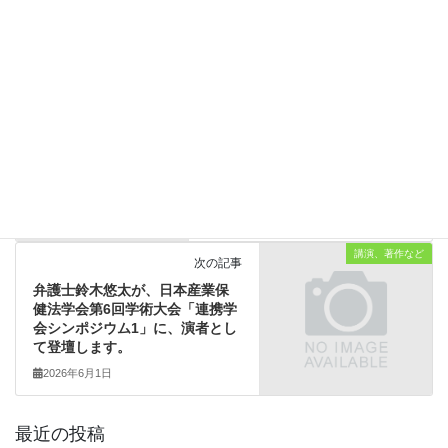
弁護士鈴木悠太が、神戸市外国語大学で「職場のメンタルヘルス
と予防法務」と題する講演を行いました。
講演、著作など
カテゴリー
お知らせ
前の記事
年末年始の営業について
2025年12月2日
講演、著作など
次の記事
弁護士鈴木悠太が、日本産業保
健法学会第6回学術大会「連携学
会シンポジウム1」に、演者とし
て登壇します。
2026年6月1日
最近の投稿